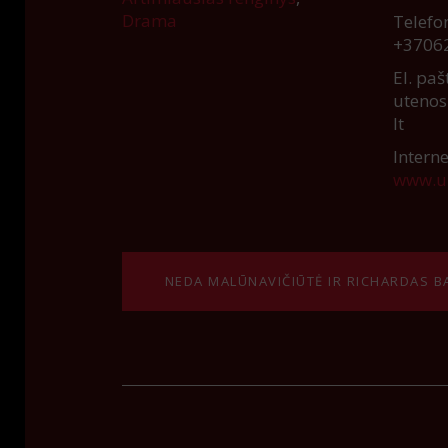
Drama
Telefo
+3706
El. paš
utenos
lt
Interne
www.uk
NEDA MALŪNAVIČIŪTĖ IR RICHARDAS B