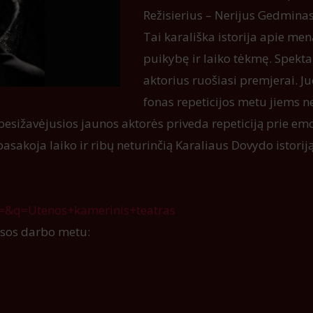
Režisierius – Nerijus Gedminas
Tai karališka istorija apie me
puikybę ir laiko tėkmę. Spekta
aktorius ruošiasi premjerai. J
fonas repeticijos metu jiems 
besižavėjusios jaunos aktorės priveda repeticiją prie em
pasakoja laiko ir ribų neturinčią Karaliaus Dovydo istoriją
ce=&q=Utenos+kamerinis+teatras
asos darbo metu: