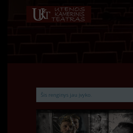
Šis renginys jau įvyko.