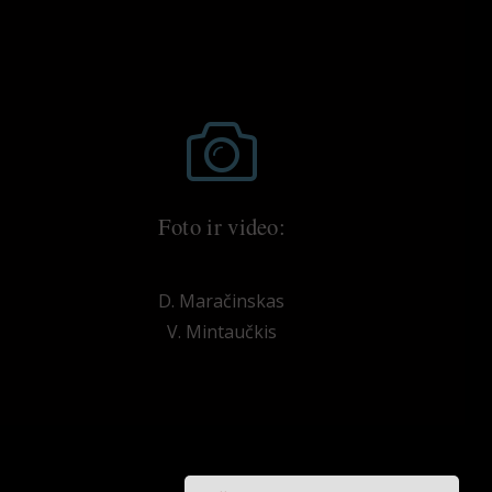
Foto ir video:
D. Maračinskas
V. Mintaučkis
sų kontaktai
Parama teatrui