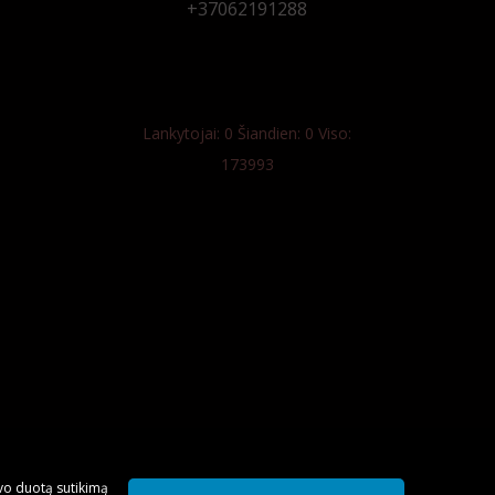
+37062191288
Lankytojai: 0 Šiandien: 0 Viso:
173993
o trupė
Renginiai ir koncertai
Spektakliai
Teatro mokykla
Mū
avo duotą sutikimą