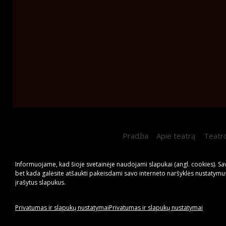
Pradžia
Apie teatrą
Teatr
Informuojame, kad šioje svetainėje naudojami slapukai (angl. cookies). S
bet kada galėsite atšaukti pakeisdami savo interneto naršyklės nustatymus
įrašytus slapukus.
Privatumas ir slapukų nustatymai
Privatumas ir slapukų nustatymai