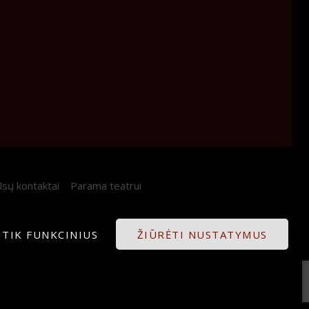
sų kontaktai
Parama teatrui
I TIK FUNKCINIUS
ŽIŪRĖTI NUSTATYMUS