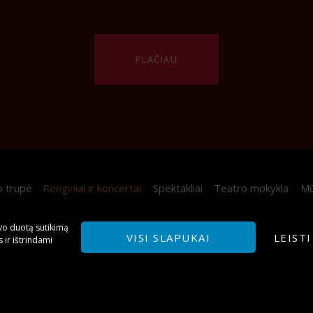
PLAČIAU
o trupė
Renginiai ir koncertai
Spektakliai
Teatro mokykla
Mū
avo duotą sutikimą
VISI SLAPUKAI
LEIST
 ir ištrindami
Utenos Kamerinis teatras ®