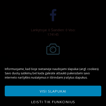
Lankytojai: 0 Šiandien: 0 Viso:
174145
Foto ir video:
Informuojame, kad šioje svetainėje naudojami slapukai (angl. cookies).
Savo duotą sutikimą bet kada galėsite atšaukti pakeisdami savo
interneto naršyklės nustatymus ir ištrindami įrašytus slapukus.
D. Maračinskas
V. Mintaučkis
VISI SLAPUKAI
LEISTI TIK FUNKCINIUS
Pradžia
Apie teatrą
Teatro trupė
Renginiai ir koncertai